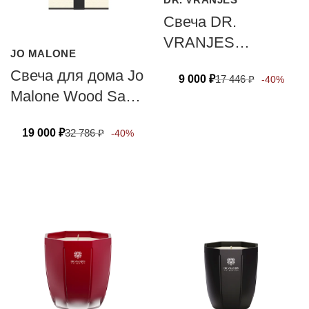
Свеча DR.
VRANJES
JO MALONE
CANDELA OUD
Свеча для дома Jo
9 000
₽
17 446
₽
-40%
NOBILE 80 гр
Malone Wood Sage
& Sea Salt 200г
19 000
₽
32 786
₽
-40%