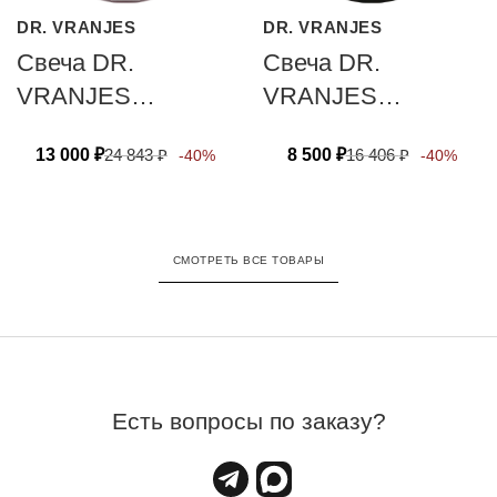
DR. VRANJES
DR. VRANJES
Свеча DR.
Свеча DR.
VRANJES
VRANJES
FIRENZE
FIRENZE АМВRА
13 000
₽
24 843
₽
8 500
₽
16 406
₽
-40%
-40%
MELOGRANO 200
80 гр
гр
СМОТРЕТЬ ВСЕ ТОВАРЫ
Есть вопросы по заказу?