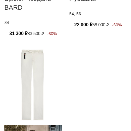
BARD
54, 56
34
22 000
₽
58 000
₽
-60%
31 300
₽
83 500
₽
-60%