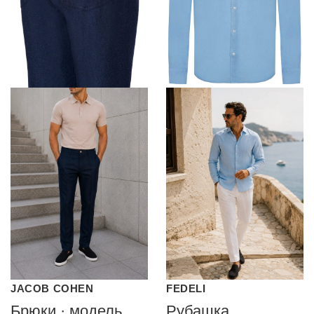
JACOB COHEN
FEDELI
Брюки · модель
Рубашка