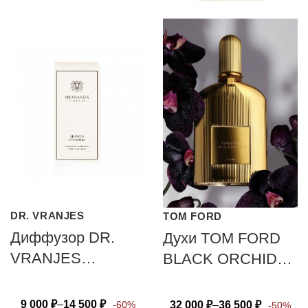
DR. VRANJES
TOM FORD
Диффузор DR.
Духи TOM FORD
VRANJES
BLACK ORCHID
FIRENZE
PARFUM
ARANCIO
9 000
₽
–
14 500
₽
32 000
₽
–
36 500
₽
-60%
-50%