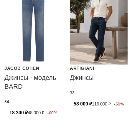
JACOB COHEN
ARTIGIANI
Джинсы · модель
Джинсы
BARD
33
34
58 000
₽
116 000
₽
-50%
18 300
₽
48 000
₽
-60%